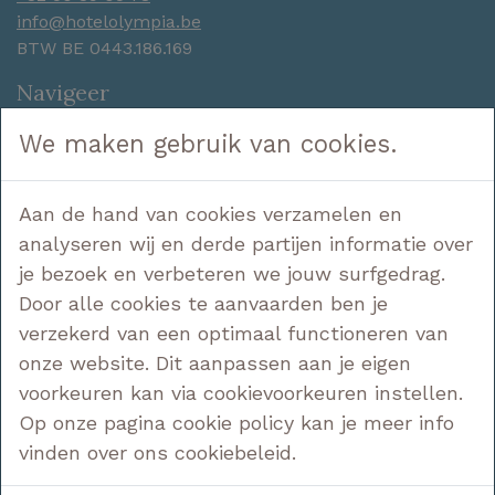
info@hotelolympia.be
BTW BE 0443.186.169
Navigeer
Hotel
We maken gebruik van cookies.
Slapen
Genieten
Aan de hand van cookies verzamelen en
Ontdekken
analyseren wij en derde partijen informatie over
Aanbiedingen
Contact
je bezoek en verbeteren we jouw surfgedrag.
Door alle cookies te aanvaarden ben je
Volg ons
verzekerd van een optimaal functioneren van
onze website. Dit aanpassen aan je eigen
voorkeuren kan via cookievoorkeuren instellen.
Op onze pagina cookie policy kan je meer info
Wettelijk
vinden over ons cookiebeleid.
Privacy voorwaarden