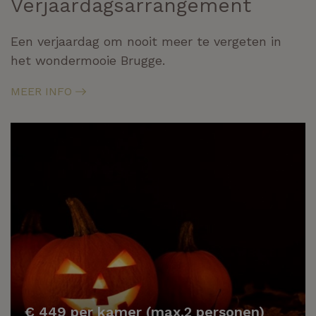
Verjaardagsarrangement
Een verjaardag om nooit meer te vergeten in
het wondermooie Brugge.
MEER INFO
€ 449 per kamer (max.2 personen)