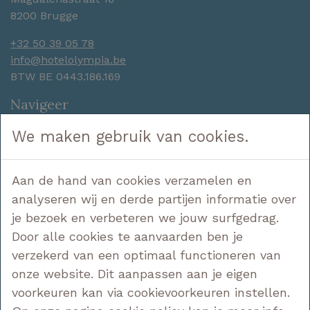
8200 Brugge
+32 50 39 05 78
info@hotelolympia.be
BTW BE 0443.186.169
Navigeer
Hotel
We maken gebruik van cookies.
Slapen
Genieten
Aan de hand van cookies verzamelen en
Ontdekken
analyseren wij en derde partijen informatie over
Aanbiedingen
Contact
je bezoek en verbeteren we jouw surfgedrag.
Door alle cookies te aanvaarden ben je
Volg ons
verzekerd van een optimaal functioneren van
onze website. Dit aanpassen aan je eigen
voorkeuren kan via cookievoorkeuren instellen.