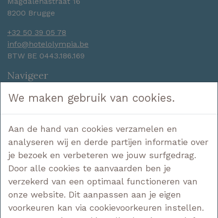
Magdalenastraat 16
8200 Brugge
+32 50 39 05 78
info@hotelolympia.be
BTW BE 0443.186.169
Navigeer
Hotel
We maken gebruik van cookies.
Slapen
Genieten
Aan de hand van cookies verzamelen en
Ontdekken
analyseren wij en derde partijen informatie over
Aanbiedingen
Contact
je bezoek en verbeteren we jouw surfgedrag.
Door alle cookies te aanvaarden ben je
Volg ons
verzekerd van een optimaal functioneren van
onze website. Dit aanpassen aan je eigen
voorkeuren kan via cookievoorkeuren instellen.