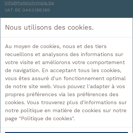
info@hotelolympia.be
VAT BE 0443.186.169
Navigation
Nous utilisons des cookies.
Hôtel
Dormir
Au moyen de cookies, nous et des tiers
Profiter
recueillons et analysons des informations sur
Découvrir
votre visite et améliorons votre comportement
Offres
Contact
de navigation. En acceptant tous les cookies,
vous êtes assuré d'un fonctionnement optimal
Nous suivre
de notre site web. Vous pouvez l'adapter à vos
propres préférences via les préférences des
cookies. Vous trouverez plus d'informations sur
notre politique en matière de cookies sur notre
Mentions légales
page "Politique de cookies".
Politique de confidentialité
Politique de gestion des cookies