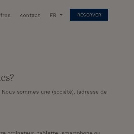
ffres
contact
FR
RÉSERVER
ies?
. Nous sommes une (société), (adresse de
tre ordinateur, tablette, smartphone ou