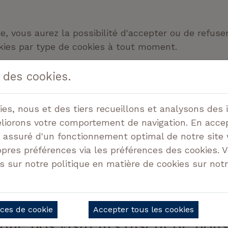
te, vous aurez la possibilité d'accepter ou de refuse
ookies par type de cookies à tout moment.
sus ne peuvent pas être modifiés. Après tout, ces 
 des cookies.
nous pouvons recueillir par le biais de ces cookies
es, nous et des tiers recueillons et analysons des 
méliorons votre comportement de navigation. En acce
s assuré d'un fonctionnement optimal de notre site
s que Chrome, Firefox, Internet Explorer, Edge et S
opres préférences via les préférences des cookies. 
votre ordinateur ou votre appareil. Vous pouvez ég
s sur notre politique en matière de cookies sur notr
r dans n'importe quel navigateur. Veuillez noter qu
que appareil que vous utilisez. Si vous choisissez 
ies fonctionnels, cela peut avoir un impact négatif
nces de cookie
que nos visiteurs disent de nou