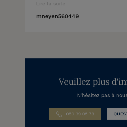
Lire la suite
mneyen560449
Veuillez plus d'i
N'hésitez pas à nou
050 39 05 78
QUES