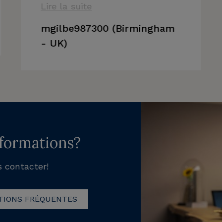
Lire la suite
mgilbe987300 (Birmingham
- UK)
nformations?
s contacter!
TIONS FRÉQUENTES