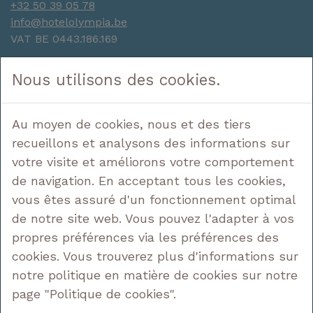
+32 50 39 05 78
info@hotelolympia.be
VAT BE 0443.186.169
Navigation
Nous utilisons des cookies.
Hôtel
Dormir
Au moyen de cookies, nous et des tiers
Profiter
recueillons et analysons des informations sur
Découvrir
votre visite et améliorons votre comportement
Offres
Contact
de navigation. En acceptant tous les cookies,
vous êtes assuré d'un fonctionnement optimal
Nous suivre
de notre site web. Vous pouvez l'adapter à vos
propres préférences via les préférences des
cookies. Vous trouverez plus d'informations sur
notre politique en matière de cookies sur notre
Mentions légales
page "Politique de cookies".
Politique de confidentialité