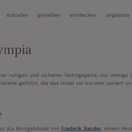
schlafen
genießen
entdecken
angebote
lympia
einer ruhigen und sicheren Wohngegend, nur wenig
 Valerie geführt, die das Hotel vor kurzem saniert un
e
e es als Bürogebäude von
Frederik Sander
, einem deu