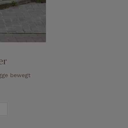
er
ügge bewegt