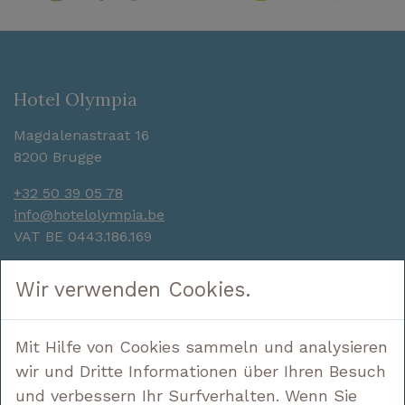
Hotel Olympia
Magdalenastraat 16
8200 Brugge
+32 50 39 05 78
info@hotelolympia.be
VAT BE 0443.186.169
Navigieren Sie auf
Wir verwenden Cookies.
Hotel
Schlafen
Mit Hilfe von Cookies sammeln und analysieren
Genießen
wir und Dritte Informationen über Ihren Besuch
Entdecken
und verbessern Ihr Surfverhalten. Wenn Sie
Angebote