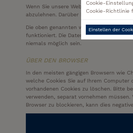
Cookie-Einstellun
Wenn Sie unsere Website zum ersten Mal 
Cookie-Richtlinie 
abzulehnen. Darüber hinaus können Sie d
Die oben genannten wesentlichen Cookies
Einstellen der Coo
funktioniert. Die Daten, die wir über die
niemals möglich sein.
ÜBER DEN BROWSER
In den meisten gängigen Browsern wie Chr
welche Cookies Sie auf Ihrem Computer o
vorhandenen Cookies zu löschen. Bitte be
verwenden, separat vornehmen müssen. Wen
Browser zu blockieren, kann dies negativ